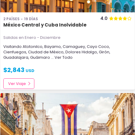
4.0
2 PAÍSES
19 DÍAS
México Central y Cuba Inolvidable
Salidas en Enero - Diciembre
Visitando
Atotonilco
,
Bayamo
,
Camaguey
,
Cayo Coco
,
Cienfuegos
,
Ciudad de México
,
Dolores Hidalgo
,
Girón
,
Guadalajara
,
Guáimaro
... Ver Todo
$
2,843
USD
Ver Viaje