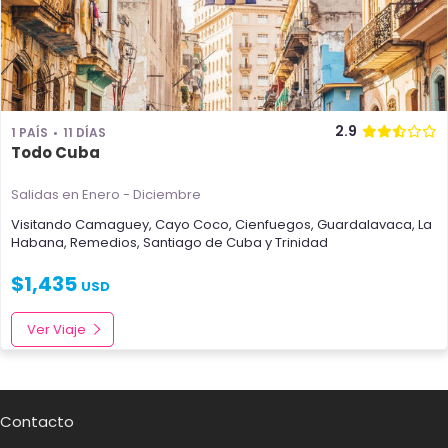
2.9
1 PAÍS
11 DÍAS
Todo Cuba
Salidas en Enero - Diciembre
Visitando
Camaguey
,
Cayo Coco
,
Cienfuegos
,
Guardalavaca
,
La
Habana
,
Remedios
,
Santiago de Cuba
y
Trinidad
$
1,435
USD
Ver Viaje
Contacto