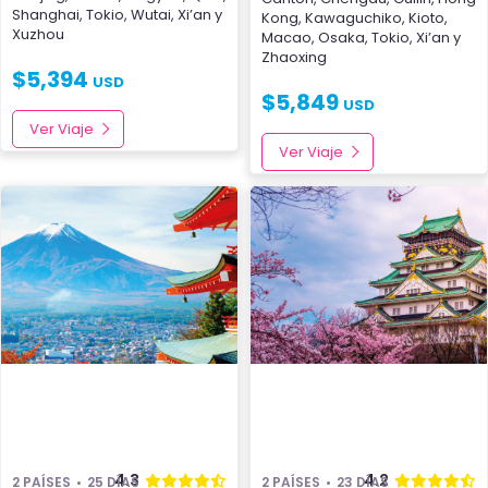
Shanghai
,
Tokio
,
Wutai
,
Xi’an
y
Kong
,
Kawaguchiko
,
Kioto
,
Xuzhou
Macao
,
Osaka
,
Tokio
,
Xi’an
y
Zhaoxing
$
5,394
USD
$
5,849
USD
Ver Viaje
Ver Viaje
4.3
4.2
2 PAÍSES
25 DÍAS
2 PAÍSES
23 DÍAS