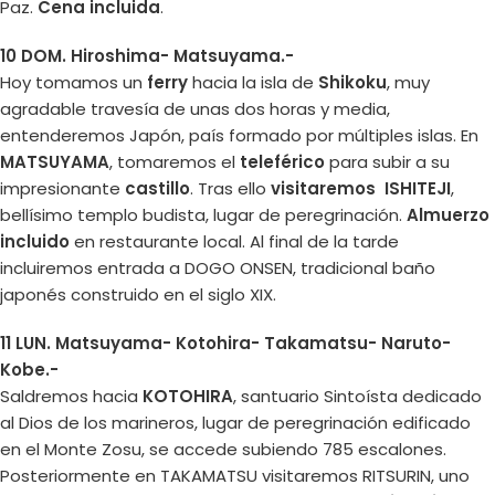
Paz.
Cena incluida
.
10 DOM. Hiroshima- Matsuyama.-
Hoy tomamos un
ferry
hacia la isla de
Shikoku
, muy
agradable travesía de unas dos horas y media,
entenderemos Japón, país formado por múltiples islas. En
MATSUYAMA
, tomaremos el
teleférico
para subir a su
impresionante
castillo
. Tras ello
visitaremos ISHITEJI
,
bellísimo templo budista, lugar de peregrinación.
Almuerzo
incluido
en restaurante local. Al final de la tarde
incluiremos entrada a DOGO ONSEN, tradicional baño
japonés construido en el siglo XIX.
11 LUN. Matsuyama- Kotohira- Takamatsu- Naruto-
Kobe.-
Saldremos hacia
KOTOHIRA
, santuario Sintoísta dedicado
al Dios de los marineros, lugar de peregrinación edificado
en el Monte Zosu, se accede subiendo 785 escalones.
Posteriormente en TAKAMATSU visitaremos RITSURIN, uno