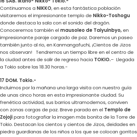
16 SAB. Ikaho- Nikko- Tokio.-
Continuamos a
NIKKO
, en esta fantástica población
visitaremos el impresionante templo de
Nikko-Toshogu
donde destaca la sala con el sonido del dragón.
Conoceremos también el
mausoleo de Taiyuinbyo,
en
impresionante paraje cargado de paz. Daremos un paseo
también junto al rio, en Kanmangafuchi, ¡Cientos de Jizos
nos observan! Tendremos un tiempo libre en el centro de
la ciudad antes de salir de regreso hacia
TOKIO.
– Llegada
a Tokio sobre las 18.30 horas.-
17 DOM. Tokio.-
Incluimos por la mañana una larga visita con nuestro guía
de unas cinco horas en esta impresionante ciudad. Su
frenética actividad, sus barrios ultramodernos, conviven
con zonas cargas de paz. Breve parada en el
Templo de
Zojoji
para fotografiar la imagen más bonita de la Torre de
Tokio. Destacan los cientos y cientos de Jizos, deidades en
piedra guardianas de los niños a los que se colocan gorritos