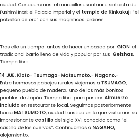
ciudad. Conoceremos el maravillososantuario sintoista de
Fushimi Inari; el Palacio Imperial y
el templo de Kinkakuji
, “el
pabellón de oro” con sus magnificos jardines.
Tras ello un tiempo antes de hacer un paseo por
GION
, el
tradicional barrio lleno de vida y popular por sus
Geishas
.
Tiempo libre.
14 JUE. Kioto- Tsumago- Matsumoto.- Nagano.-
Entre hermosos paisajes rurales viajamos a
TSUMAGO
,
pequeño pueblo de madera, uno de los más bonitos
pueblos de Japón. Tiempo libre para pasear.
Almuerzo
incluido
en restaurante local. Seguimos posteriormente
hacia
MATSUMOTO
, ciudad turística en la que visitamos su
impresionante
castillo
del siglo XVI, conocido como “el
castillo de los cuervos”. Continuamos a
NAGANO,
alojamiento.