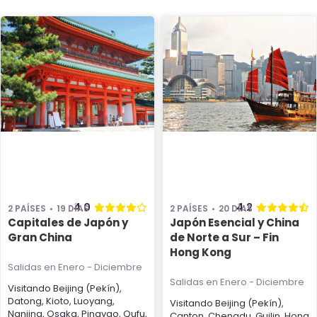
4.0
4.2
2 PAÍSES
19 DÍAS
2 PAÍSES
20 DÍAS
Capitales de Japón y
Japón Esencial y China
Gran China
de Norte a Sur – Fin
Hong Kong
Salidas en Enero - Diciembre
Salidas en Enero - Diciembre
Visitando
Beijing (Pekín)
,
Datong
,
Kioto
,
Luoyang
,
Visitando
Beijing (Pekín)
,
Nanjing
,
Osaka
,
Pingyao
,
Qufu
,
Canton
,
Chengdu
,
Guilin
,
Hong