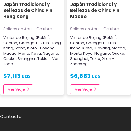
Japón Tradicional y
Japón Tradicional y
Bellezas de China Fin
Bellezas de China Fin
Hong Kong
Macao
Salidas en Abril - Octubre
Salidas en Abril - Octubre
Visitando
Beijing (Pekín)
,
Visitando
Beijing (Pekín)
,
Canton
,
Chengdu
,
Guilin
,
Hong
Canton
,
Chengdu
,
Guilin
,
Kong
,
Ikaho
,
Kioto
,
Luoyang
,
Ikaho
,
Kioto
,
Luoyang
,
Macao
,
Macao
,
Monte Koya
,
Nagano
,
Monte Koya
,
Nagano
,
Osaka
,
Osaka
,
Shanghai
,
Tokio
... Ver
Shanghai
,
Tokio
,
Xi’an
y
Todo
Zhaoxing
$
7,113
$
6,683
USD
USD
Ver Viaje
Ver Viaje
Contacto