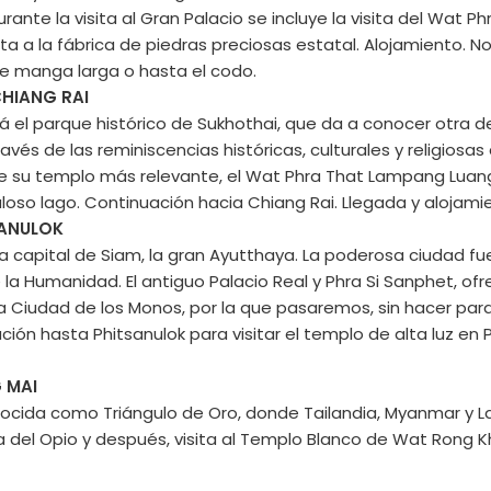
Durante la visita al Gran Palacio se incluye la visita del Wa
ta a la fábrica de piedras preciosas estatal. Alojamiento. Not
de manga larga o hasta el codo.
CHIANG RAI
á el parque histórico de Sukhothai, que da a conocer otra de
vés de las reminiscencias históricas, culturales y religiosa
 de su templo más relevante, el Wat Phra That Lampang Lua
so lago. Continuación hacia Chiang Rai. Llegada y alojamie
SANULOK
ua capital de Siam, la gran Ayutthaya. La poderosa ciudad fu
 Humanidad. El antiguo Palacio Real y Phra Si Sanphet, ofre
 la Ciudad de los Monos, por la que pasaremos, sin hacer p
ión hasta Phitsanulok para visitar el templo de alta luz e
 MAI
onocida como Triángulo de Oro, donde Tailandia, Myanmar y 
Casa del Opio y después, visita al Templo Blanco de Wat Rong