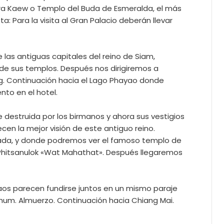
t Phra Kaew o Templo del Buda de Esmeralda, el más
a: Para la visita al Gran Palacio deberán llevar
 las antiguas capitales del reino de Siam,
s de sus templos. Después nos dirigiremos a
ng. Continuación hacia el Lago Phayao donde
nto en el hotel.
e destruida por los birmanos y ahora sus vestigios
cen la mejor visión de este antiguo reino.
arada, y donde podremos ver el famoso templo de
n Phitsanulok «Wat Mahathat». Después llegaremos
Laos parecen fundirse juntos en un mismo paraje
 Khum. Almuerzo. Continuación hacia Chiang Mai.