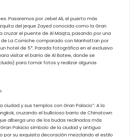
es. Pasaremos por Jebel Ali, el puerto más
mezquita del jeque Zayed conocida como la Gran
a cruzar el puente de Al Maqta, pasando por una
imo de La Corniche comparado con Manhattan por
un hotel de 5*. Parada fotográfica en el exclusivo
a visitar el barrio de Al Batee, donde se
cluida) para tomar fotos y realizar algunas
o.
 la ciudad y sus templos con Gran Palacio”: A la
angkok, cruzando el bullicioso barrio de Chinatown
o que alberga uno de los budas reclinados más
ran Palacio símbolo de la ciudad y antigua
ndo por su exquisita decoración mezclando el estilo