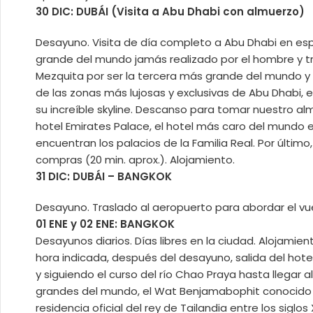
30 DIC: DUBÁI (Visita a Abu Dhabi con almuerzo)
Desayuno. Visita de día completo a Abu Dhabi en espa
grande del mundo jamás realizado por el hombre y tr
Mezquita por ser la tercera más grande del mundo y
de las zonas más lujosas y exclusivas de Abu Dhabi,
su increíble skyline. Descanso para tomar nuestro al
hotel Emirates Palace, el hotel más caro del mundo e
encuentran los palacios de la Familia Real. Por últim
compras (20 min. aprox.). Alojamiento.
31 DIC: DUBÁI – BANGKOK
Desayuno. Traslado al aeropuerto para abordar el vue
01 ENE y 02 ENE: BANGKOK
Desayunos diarios. Días libres en la ciudad. Alojamien
hora indicada, después del desayuno, salida del hotel
y siguiendo el curso del río Chao Praya hasta llegar 
grandes del mundo, el Wat Benjamabophit conocido c
residencia oficial del rey de Tailandia entre los sigl