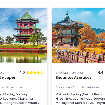
4.0
4.4
ÍAS
3 PAÍSES
24 DÍAS
 de Japón
Encantos Asiáticos
ro - Diciembre
Salidas en Abril - Noviembre
ng (Pekín)
,
Datong
,
Visitando
Beijing (Pekín)
,
Busan
,
to
,
Luoyang
,
Okayama
,
Hiroshima
,
Jeonju
,
Kobe
,
Luoya
o
,
Shanghai
,
Tokio
,
Wutai
y
Matsuyama
,
Monte Koya
,
Pingy