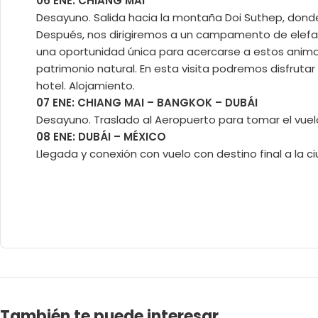
06 ENE: CHIANG MAI
Desayuno. Salida hacia la montaña Doi Suthep, donde
Después, nos dirigiremos a un campamento de elefa
una oportunidad única para acercarse a estos animales
patrimonio natural. En esta visita podremos disfrutar 
hotel. Alojamiento.
07 ENE: CHIANG MAI – BANGKOK – DUBÁI
Desayuno. Traslado al Aeropuerto para tomar el vuelo
08 ENE: DUBÁI – MÉXICO
Llegada y conexión con vuelo con destino final a la c
También te puede interesar...