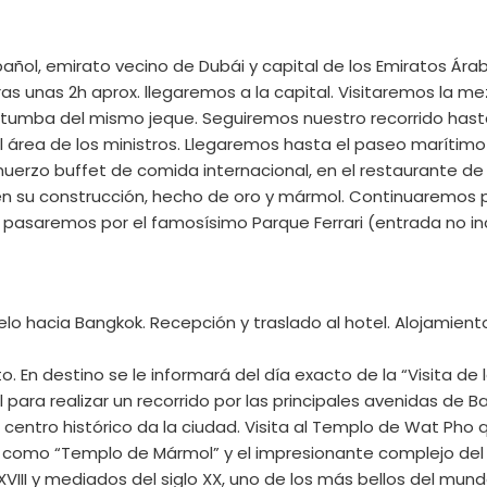
ñol, emirato vecino de Dubái y capital de los Emiratos Árab
as unas 2h aprox. llegaremos a la capital. Visitaremos la 
 tumba del mismo jeque. Seguiremos nuestro recorrido hast
 el área de los ministros. Llegaremos hasta el paseo marít
muerzo buffet de comida internacional, en el restaurante de 
n su construcción, hecho de oro y mármol. Continuaremos par
o, pasaremos por el famosísimo Parque Ferrari (entrada no in
lo hacia Bangkok. Recepción y traslado al hotel. Alojamient
to. En destino se le informará del día exacto de la “Visita de
 para realizar un recorrido por las principales avenidas de B
al centro histórico da la ciudad. Visita al Templo de Wat Ph
omo “Templo de Mármol” y el impresionante complejo del G
os XVIII y mediados del siglo XX, uno de los más bellos del mu