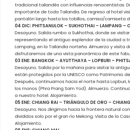
tradicional tailandés con influencias renacentistas. 
importante de toda Tailandia. De regreso al hotel visi
pantalón largo hasta los tobillos, camisa/camiseta 
04 DIC: PHITSANULOK – SUKHOTHAI – LAMPANG – 
Desayuno. Salida rumbo a Sukhothai, donde se visitar
representando el antiguo esplendor de la ciudad a tra
Lampang, en la Tailandia norteña. Almuerzo y visita
disfrutaremos de una vista panorámica de este fabulo
03 ENE: BANGKOK – AYUTTHAYA – LOPBURI – PHIT
Desayuno. Salida por la mañana para visitar la antig
están protegidos por la UNESCO como Patrimonio de la
Después, continuamos hacia el norte hasta Lopburi,
los monos (Phra Prang Sam Yod). Almuerzo. Continuac
a nuestro hotel. Alojamiento.
05 ENE: CHIANG RAI – TRIÁNGULO DE ORO – CHIANG
Desayuno. Nos dirigimos hacia la frontera natural c
divididos solo por el gran río Mekong. Visita de la 
Alojamiento.