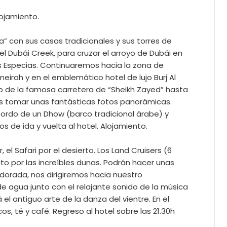
lojamiento.
a” con sus casas tradicionales y sus torres de
l Dubái Creek, para cruzar el arroyo de Dubái en
as Especias. Continuaremos hacia la zona de
irah y en el emblemático hotel de lujo Burj Al
go de la famosa carretera de “Sheikh Zayed” hasta
mos tomar unas fantásticas fotos panorámicas.
 bordo de un Dhow (barco tradicional árabe) y
s de ida y vuelta al hotel. Alojamiento.
el Safari por el desierto. Los Land Cruisers (6
cto por las increíbles dunas. Podrán hacer unas
dorada, nos dirigiremos hacia nuestro
 de agua junto con el relajante sonido de la música
el antiguo arte de la danza del vientre. En el
 té y café. Regreso al hotel sobre las 21.30h