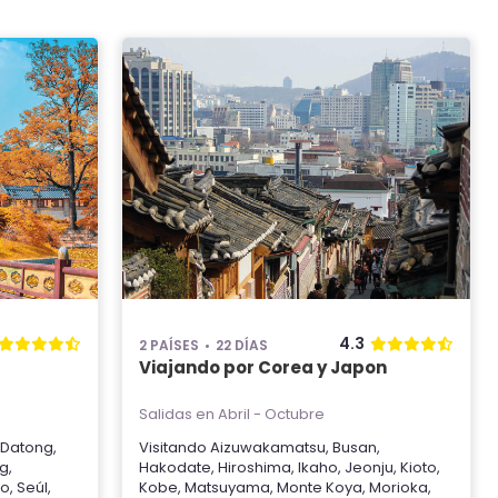
4.3
2 PAÍSES
22 DÍAS
Viajando por Corea y Japon
Salidas en Abril - Octubre
Datong
,
Visitando
Aizuwakamatsu
,
Busan
,
ng
,
Hakodate
,
Hiroshima
,
Ikaho
,
Jeonju
,
Kioto
,
ao
,
Seúl
,
Kobe
,
Matsuyama
,
Monte Koya
,
Morioka
,