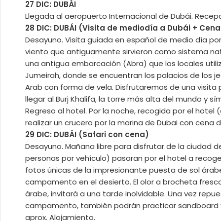
27 DIC: DUBÁI
Llegada al aeropuerto Internacional de Dubái. Recepc
28 DIC: DUBÁI (Visita de mediodía a Dubái + Cen
Desayuno. Visita guiada en español de medio día por 
viento que antiguamente sirvieron como sistema natur
una antigua embarcación (Abra) que los locales utili
Jumeirah, donde se encuentran los palacios de los j
Arab con forma de vela. Disfrutaremos de una visita
llegar al Burj Khalifa, la torre más alta del mundo 
Regreso al hotel. Por la noche, recogida por el hotel
realizar un crucero por la marina de Dubai con cena de
29 DIC: DUBÁI (Safari con cena)
Desayuno. Mañana libre para disfrutar de la ciudad de
personas por vehículo) pasaran por el hotel a recoger
fotos únicas de la impresionante puesta de sol árab
campamento en el desierto. El olor a brocheta fresca a
árabe, invitará a una tarde inolvidable. Una vez repue
campamento, también podrán practicar sandboard y ha
aprox. Alojamiento.