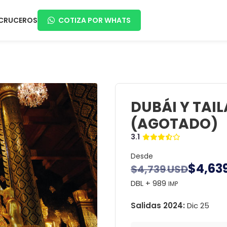
CRUCEROS
COTIZA POR WHATS
DUBÁI Y TAIL
(AGOTADO)
3.1
Desde
$
4,63
$
4,739
USD
DBL + 989
IMP
Salidas 2024:
Dic 25