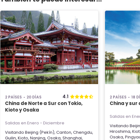
4.1
2 PAÍSES
20 DÍAS
2 PAÍSES
18 D
China de Norte a Sur con Tokio,
China y sur
Kioto y Osaka
Salidas en Ene
Salidas en Enero - Diciembre
Visitando
Beiji
Hiroshima
,
Kio
Visitando
Beijing (Pekín)
,
Canton
,
Chengdu
,
Osaka
,
Pingya
Guilin
,
Kioto
,
Nanjing
,
Osaka
,
Shanghai
,