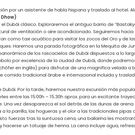
ión por un asistente de habla hispana y traslado al hotel. A
a Dhow)
el Dubái clásico. Exploraremos el antiguo barrio de “Bastaky
al de ventilación o aire acondicionado. Seguiremos hacia e
zan como taxi acuático para visitar los zocos del Oro y de l
eques. Haremos una parada fotográfica en la Mequita de Jume
 panorámica de los rascacielos de Dubái dispuestos a lo lar
y símbolo por excelencia de la ciudad de Dubái, donde podre
 (chófer en inglés) para disfrutar de una magnífica velada a
 comida tradicional árabe e internacional incluida y traslado
 Dubái. Por la tarde, haremos nuestra excursión más popular, 
les entre las 15:00h – 15.30h aprox. para un excitante traye
e. Una vez desaparezca el sol detrás de las dunas de arena 
 la parrilla, las hogueras y el olor a las tradicionales pipas
sto fuerzas tras la suntuosa cena, una bailarina les mostrará 
cerse un tatuaje de henna. La cena incluye agua, refrescos,