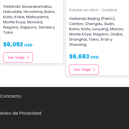
Visitando
Aizuwakamatsu
,
Salidas en Abril - Octubre
Hakodate
,
Hiroshima
,
Ikaho
,
Kioto
,
Kobe
,
Matsuyama
,
Visitando
Beijing (Pekín)
,
Monte Koya
,
Morioka
,
Canton
,
Chengdu
,
Guilin
,
Nagano
,
Sapporo
,
Sendai
y
Ikaho
,
Kioto
,
Luoyang
,
Macao
,
Tokio
Monte Koya
,
Nagano
,
Osaka
,
Shanghai
,
Tokio
,
Xi’an
y
$
6,092
Zhaoxing
USD
$
6,683
USD
Ver Viaje
Ver Viaje
Contacto
Aviso de Privacidad