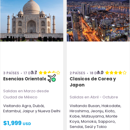
3.7
4.0
3 PAÍSES
17 DÍAS
2 PAÍSES
18 DÍAS
Esencias Orientales
Clasicos de Corea y
Japon
Salidas en Marzo
desde
Ciudad de México
Salidas en Abril - Octubre
Visitando
Agra
,
Dubái
,
Visitando
Busan
,
Hakodate
,
Estambul
,
Jaipur
y
Nueva Delhi
Hiroshima
,
Jeonju
,
Kioto
,
Kobe
,
Matsuyama
,
Monte
Koya
,
Morioka
,
Sapporo
,
$
1,999
USD
Sendai
,
Seúl
y
Tokio