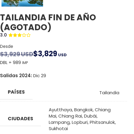
TAILANDIA FIN DE AÑO
(AGOTADO)
3.0
Desde
$
3,829
$
3,929
USD
USD
DBL + 989
IMP
Salidas 2024:
Dic 29
PAÍSES
Tailandia
Ayutthaya
,
Bangkok
,
Chiang
Mai
,
Chiang Rai
,
Dubái
,
CIUDADES
Lampang
,
Lopburi
,
Phitsanulok
,
Sukhotai