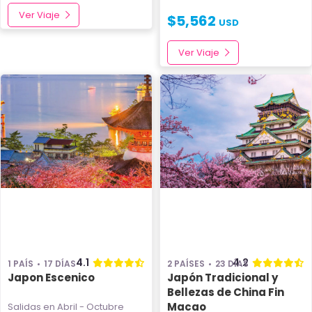
Ver Viaje
$
5,562
USD
Ver Viaje
4.1
4.2
1 PAÍS
17 DÍAS
2 PAÍSES
23 DÍAS
Japon Escenico
Japón Tradicional y
Bellezas de China Fin
Macao
Salidas en Abril - Octubre